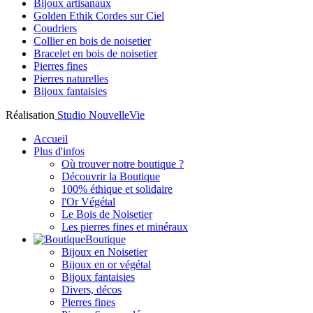
Bijoux artisanaux
Golden Ethik Cordes sur Ciel
Coudriers
Collier en bois de noisetier
Bracelet en bois de noisetier
Pierres fines
Pierres naturelles
Bijoux fantaisies
Réalisation
Studio NouvelleVie
Accueil
Plus d'infos
Où trouver notre boutique ?
Découvrir la Boutique
100% éthique et solidaire
l'Or Végétal
Le Bois de Noisetier
Les pierres fines et minéraux
Boutique
Bijoux en Noisetier
Bijoux en or végétal
Bijoux fantaisies
Divers, décos
Pierres fines