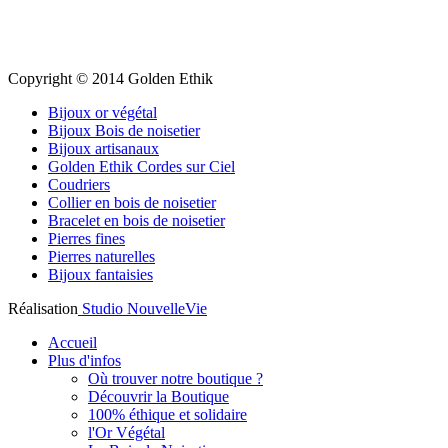
Copyright © 2014 Golden Ethik
Bijoux or végétal
Bijoux Bois de noisetier
Bijoux artisanaux
Golden Ethik Cordes sur Ciel
Coudriers
Collier en bois de noisetier
Bracelet en bois de noisetier
Pierres fines
Pierres naturelles
Bijoux fantaisies
Réalisation
Studio NouvelleVie
Accueil
Plus d'infos
Où trouver notre boutique ?
Découvrir la Boutique
100% éthique et solidaire
l'Or Végétal