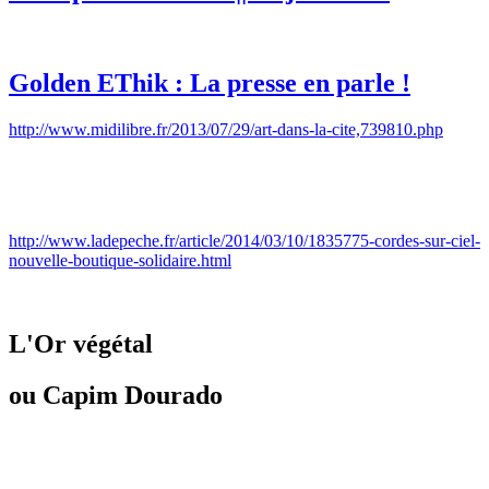
Golden EThik : La presse en parle !
http://www.midilibre.fr/2013/07/29/art-dans-la-cite,739810.php
http://www.ladepeche.fr/article/2014/03/10/1835775-cordes-sur-ciel-
nouvelle-boutique-solidaire.html
L'Or végétal
ou Capim Dourado