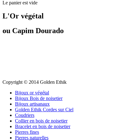
Le panier est vide
L'Or végétal
ou Capim Dourado
Copyright © 2014 Golden Ethik
Bijoux or végétal
Bijoux Bois de noisetier
Bijoux artisanaux
Golden Ethik Cordes sur Ciel
Coudriers
Collier en bois de noisetier
Bracelet en bois de noisetier
Pierres fines
Pierres naturelles