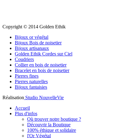
Copyright © 2014 Golden Ethik
Bijoux or végétal
Bijoux Bois de noisetier
Bijoux artisanaux
Golden Ethik Cordes sur Ciel
Coudriers
Collier en bois de noisetier
Bracelet en bois de noisetier
Pierres fines
Pierres naturelles
Bijoux fantaisies
Réalisation
Studio NouvelleVie
Accueil
Plus d'infos
Où trouver notre boutique ?
Découvrir la Boutique
100% éthique et solidaire
l'Or Végétal