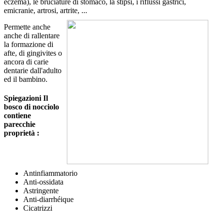
eczema), le bruciature di stomaco, la stipsi, i riflussi gastrici,
emicranie, artrosi, artrite, ...
Permette anche
anche di rallentare
la formazione di
afte, di gingivites o
ancora di carie
dentarie dall'adulto
ed il bambino.
Spiegazioni Il
bosco di nocciolo
contiene
parecchie
proprietà :
Antinfiammatorio
Anti-ossidata
Astringente
Anti-diarrhéique
Cicatrizzi