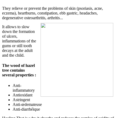
They relieve or prevent the problems of skin (psoriasis, acne,
eczema), heartburns, constipation, ebb gastric, headaches,
degenerative osteoarthritis, arthritis...
It allows to slow
down the formation
of ulcers,
inflammations of the
gums or still tooth
decays at the adult
and the child.
The wood of hazel
tree contains
several properties :
Anti-
inflammatory
Antioxidant
Astringent
Anti-œdemateuse
Anti-diarrhéique