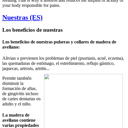
Healing That is why it absorbs and reduces the surplus of acidity of
your body responsible for pains.
Nuestras (ES)
Los beneficios de nuestras
Los beneficios de nuestras pulseras y collares de madera de
avellano:
Alivian o previenen los problemas de piel (psoriasis, acné, eczema),
las quemaduras de estómago, el estreñimiento, reflujo gástrico,
jaquecas, artrosis, artritis...
Permite también
disminuir la
formación de aftas,
de gingivitis incluso
de caries dentarias en
adulto y el niño.
La madera de
avellano contiene
varias propiedades