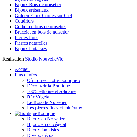
Bijoux Bois de noisetier
Bijoux artisanaux
Golden Ethik Cordes sur Ciel
Coudriers
Collier en bois de noisetier
Bracelet en bois de noisetier
Pierres fines
Pierres naturelles
Bijoux fantaisies
Réalisation
Studio NouvelleVie
Accueil
Plus d'infos
Où trouver notre boutique ?
Découvrir la Boutique
100% éthique et solidaire
l'Or Végétal
Le Bois de Noisetier
Les pierres fines et minéraux
Boutique
Bijoux en Noisetier
Bijoux en or végétal
Bijoux fantaisies
Divers, décos