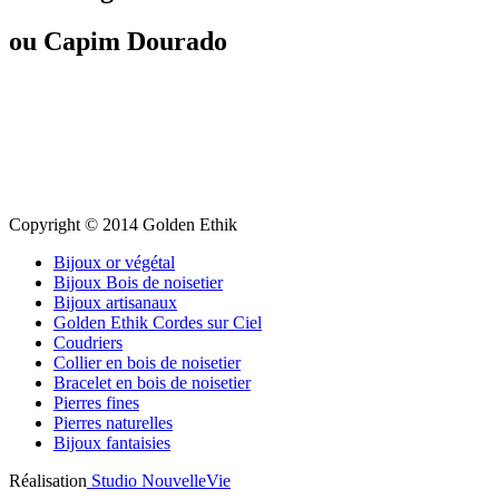
ou Capim Dourado
Copyright © 2014 Golden Ethik
Bijoux or végétal
Bijoux Bois de noisetier
Bijoux artisanaux
Golden Ethik Cordes sur Ciel
Coudriers
Collier en bois de noisetier
Bracelet en bois de noisetier
Pierres fines
Pierres naturelles
Bijoux fantaisies
Réalisation
Studio NouvelleVie