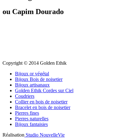
ou Capim Dourado
Copyright © 2014 Golden Ethik
Bijoux or végétal
Bijoux Bois de noisetier
Bijoux artisanaux
Golden Ethik Cordes sur Ciel
Coudriers
Collier en bois de noisetier
Bracelet en bois de noisetier
Pierres fines
Pierres naturelles
Bijoux fantaisies
Réalisation
Studio NouvelleVie