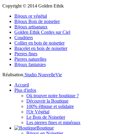
Copyright © 2014 Golden Ethik
Bijoux or végétal
Bijoux Bois de noisetier
Bijoux artisanaux
Golden Ethik Cordes sur Ciel
Coudriers
Collier en bois de noisetier
Bracelet en bois de noisetier
Pierres fines
Pierres naturelles
Bijoux fantaisies
Réalisation
Studio NouvelleVie
Accueil
Plus d'infos
Où trouver notre boutique ?
Découvrir la Boutique
100% éthique et solidaire
l'Or Végétal
Le Bois de Noisetier
Les pierres fines et minéraux
Boutique
Bijoux en Noisetier