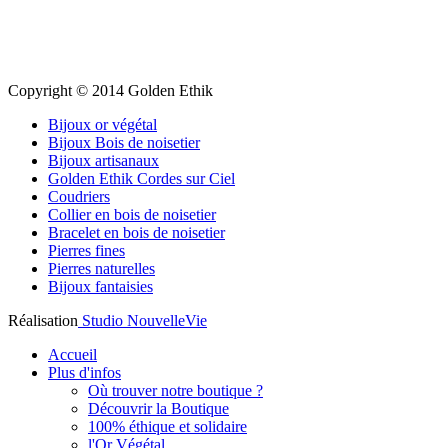
Copyright © 2014 Golden Ethik
Bijoux or végétal
Bijoux Bois de noisetier
Bijoux artisanaux
Golden Ethik Cordes sur Ciel
Coudriers
Collier en bois de noisetier
Bracelet en bois de noisetier
Pierres fines
Pierres naturelles
Bijoux fantaisies
Réalisation
Studio NouvelleVie
Accueil
Plus d'infos
Où trouver notre boutique ?
Découvrir la Boutique
100% éthique et solidaire
l'Or Végétal