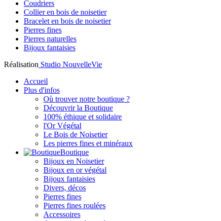
Coudriers
Collier en bois de noisetier
Bracelet en bois de noisetier
Pierres fines
Pierres naturelles
Bijoux fantaisies
Réalisation
Studio NouvelleVie
Accueil
Plus d'infos
Où trouver notre boutique ?
Découvrir la Boutique
100% éthique et solidaire
l'Or Végétal
Le Bois de Noisetier
Les pierres fines et minéraux
Boutique
Bijoux en Noisetier
Bijoux en or végétal
Bijoux fantaisies
Divers, décos
Pierres fines
Pierres fines roulées
Accessoires