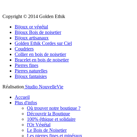
Copyright © 2014 Golden Ethik
Bijoux or végétal
Bijoux Bois de noisetier
Bijoux artisanaux
Golden Ethik Cordes sur Ciel
Coudriers
Collier en bois de noisetier
Bracelet en bois de noisetier
Pierres fines
Pierres naturelles
Bijoux fantaisies
Réalisation
Studio NouvelleVie
Accueil
Plus d'infos
Où trouver notre boutique ?
Découvrir la Boutique
100% éthique et solidaire
l'Or Végétal
Le Bois de Noisetier
Les pierres fines et minéraux