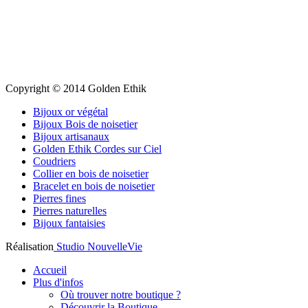
Copyright © 2014 Golden Ethik
Bijoux or végétal
Bijoux Bois de noisetier
Bijoux artisanaux
Golden Ethik Cordes sur Ciel
Coudriers
Collier en bois de noisetier
Bracelet en bois de noisetier
Pierres fines
Pierres naturelles
Bijoux fantaisies
Réalisation
Studio NouvelleVie
Accueil
Plus d'infos
Où trouver notre boutique ?
Découvrir la Boutique