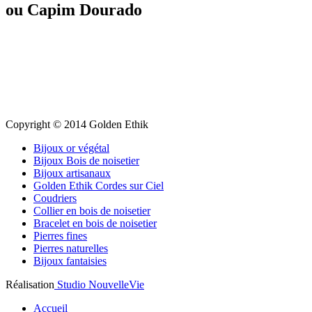
ou Capim Dourado
Copyright © 2014 Golden Ethik
Bijoux or végétal
Bijoux Bois de noisetier
Bijoux artisanaux
Golden Ethik Cordes sur Ciel
Coudriers
Collier en bois de noisetier
Bracelet en bois de noisetier
Pierres fines
Pierres naturelles
Bijoux fantaisies
Réalisation
Studio NouvelleVie
Accueil