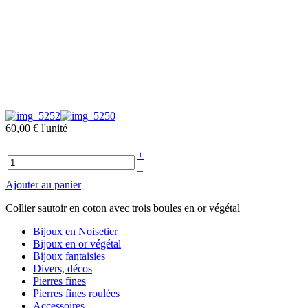
60,00 €
l'unité
+
–
Ajouter au panier
Collier sautoir en coton avec trois boules en or végétal
Bijoux en Noisetier
Bijoux en or végétal
Bijoux fantaisies
Divers, décos
Pierres fines
Pierres fines roulées
Accessoires