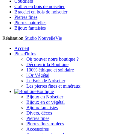
Coudriers
Collier en bois de noisetier
Bracelet en bois de noisetier
Pierres fines
Pierres naturelles
Bijoux fantaisies
Réalisation
Studio NouvelleVie
Accueil
Plus d'infos
Où trouver notre boutique ?
Découvrir la Boutique
100% éthique et solidaire
l'Or Végétal
Le Bois de Noisetier
Les pierres fines et minéraux
Boutique
Bijoux en Noisetier
Bijoux en or végétal
Bijoux fantaisies
Divers, décos
Pierres fines
Pierres fines roulées
Accessoires