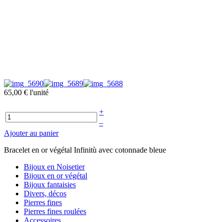
65,00 €
l'unité
+
–
Ajouter au panier
Bracelet en or végétal Infinitù avec cotonnade bleue
Bijoux en Noisetier
Bijoux en or végétal
Bijoux fantaisies
Divers, décos
Pierres fines
Pierres fines roulées
Accessoires