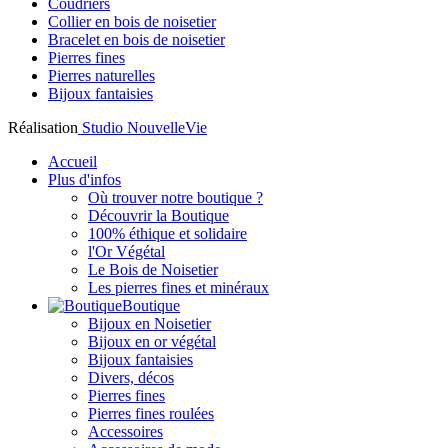
Coudriers
Collier en bois de noisetier
Bracelet en bois de noisetier
Pierres fines
Pierres naturelles
Bijoux fantaisies
Réalisation
Studio NouvelleVie
Accueil
Plus d'infos
Où trouver notre boutique ?
Découvrir la Boutique
100% éthique et solidaire
l'Or Végétal
Le Bois de Noisetier
Les pierres fines et minéraux
Boutique
Bijoux en Noisetier
Bijoux en or végétal
Bijoux fantaisies
Divers, décos
Pierres fines
Pierres fines roulées
Accessoires