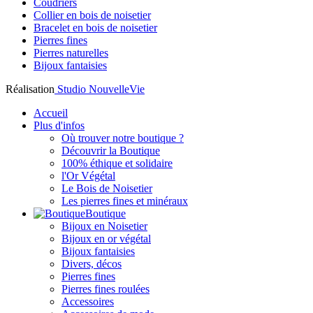
Coudriers
Collier en bois de noisetier
Bracelet en bois de noisetier
Pierres fines
Pierres naturelles
Bijoux fantaisies
Réalisation
Studio NouvelleVie
Accueil
Plus d'infos
Où trouver notre boutique ?
Découvrir la Boutique
100% éthique et solidaire
l'Or Végétal
Le Bois de Noisetier
Les pierres fines et minéraux
Boutique
Bijoux en Noisetier
Bijoux en or végétal
Bijoux fantaisies
Divers, décos
Pierres fines
Pierres fines roulées
Accessoires