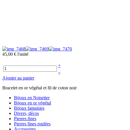
45,00 €
l'unité
+
–
Ajouter au panier
Bracelet en or végétal et fil de coton noir
Bijoux en Noisetier
Bijoux en or végétal
Bijoux fantaisies
Divers, décos
Pierres fines
Pierres fines roulées
Accessoires