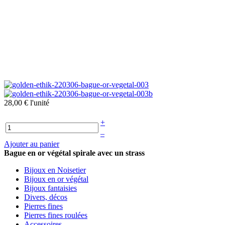
28,00 €
l'unité
+
–
Ajouter au panier
Bague en or végétal spirale avec un strass
Bijoux en Noisetier
Bijoux en or végétal
Bijoux fantaisies
Divers, décos
Pierres fines
Pierres fines roulées
Accessoires