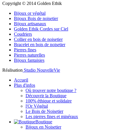
Copyright © 2014 Golden Ethik
Bijoux or végétal
Bijoux Bois de noisetier
Bijoux artisanaux
Golden Ethik Cordes sur Ciel
Coudriers
Collier en bois de noisetier
Bracelet en bois de noisetier
Pierres fines
Pierres naturelles
Bijoux fantaisies
Réalisation
Studio NouvelleVie
Accueil
Plus d'infos
Où trouver notre boutique ?
Découvrir la Boutique
100% éthique et solidaire
l'Or Végétal
Le Bois de Noisetier
Les pierres fines et minéraux
Boutique
Bijoux en Noisetier