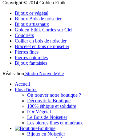
Copyright © 2014 Golden Ethik
Bijoux or végétal
Bijoux Bois de noisetier
Bijoux artisanaux
Golden Ethik Cordes sur Ciel
Coudriers
Collier en bois de noisetier
Bracelet en bois de noisetier
Pierres fines
Pierres naturelles
Bijoux fantaisies
Réalisation
Studio NouvelleVie
Accueil
Plus d'infos
Où trouver notre boutique ?
Découvrir la Boutique
100% éthique et solidaire
l'Or Végétal
Le Bois de Noisetier
Les pierres fines et minéraux
Boutique
Bijoux en Noisetier