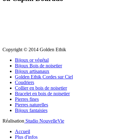
Copyright © 2014 Golden Ethik
Bijoux or végétal
Bijoux Bois de noisetier
Bijoux artisanaux
Golden Ethik Cordes sur Ciel
Coudriers
Collier en bois de noisetier
Bracelet en bois de noisetier
Pierres fines
Pierres naturelles
Bijoux fantaisies
Réalisation
Studio NouvelleVie
Accueil
Plus d'infos