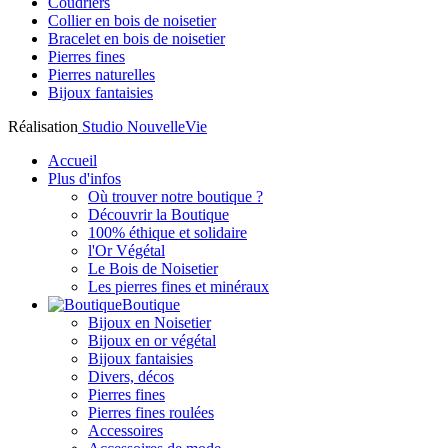
Coudriers
Collier en bois de noisetier
Bracelet en bois de noisetier
Pierres fines
Pierres naturelles
Bijoux fantaisies
Réalisation
Studio NouvelleVie
Accueil
Plus d'infos
Où trouver notre boutique ?
Découvrir la Boutique
100% éthique et solidaire
l'Or Végétal
Le Bois de Noisetier
Les pierres fines et minéraux
Boutique
Bijoux en Noisetier
Bijoux en or végétal
Bijoux fantaisies
Divers, décos
Pierres fines
Pierres fines roulées
Accessoires