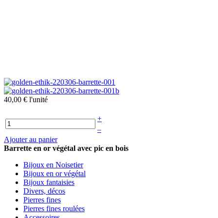
40,00 €
l'unité
+
–
Ajouter au panier
Barrette en or végétal avec pic en bois
Bijoux en Noisetier
Bijoux en or végétal
Bijoux fantaisies
Divers, décos
Pierres fines
Pierres fines roulées
Accessoires